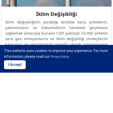
İklim Değişikliği
İklim değişikliğinin yarattığı tehdide karşı şirketlerin,
yatırımcıların ve hükümetlerin harekete geçmesini
sağlamak amacıyla kurulan CDP, yaklaşık 23.000 şirketin
sera gazı emisyonlarını ve iklim değişikliği stratejilerini
kamuoyu ve yatırımcılarla gönüllü olarak paylaşmasına
olanak tanımaktadır.
This website uses cookies to improve your experience. For more
information, please read our
.
Privacy Policy
I Accept