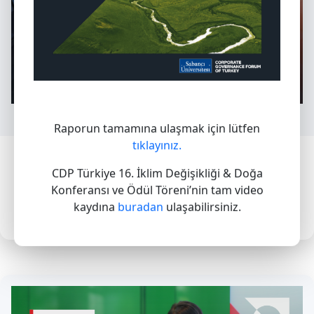
Raporun tamamına ulaşmak için lütfen
tıklayınız.
2026 itibarıyla, iklim değişikliği alanında
CDP Türkiye 16. İklim Değişikliği & Doğa
liderlik gösteren KOBİ'ler, İklim Değişikliği
Konferansı ve Ödül Töreni’nin tam video
Programı kapsamında KOBİ A notu
kaydına
buradan
ulaşabilirsiniz.
alabilecek