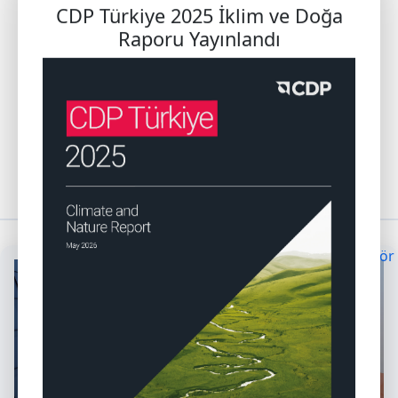
CDP Türkiye’ye hoş geldiniz
CDP Türkiye 2025 İklim ve Doğa
Raporu Yayınlandı
CDP Türkiye’den duyuruları alın
CDP Türkiye raporlarına göz atın
CDP Türkiye etkinliklerini keşfedin
HABERLER & DUYURULAR
Tümünü Gör