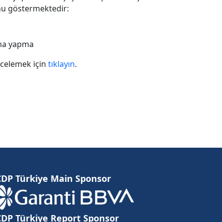
unu göstermektedir:
ama yapma
celemek için
tıklayın
.
CDP Türkiye Main Sponsor
CDP Türkiye Report Sponsor