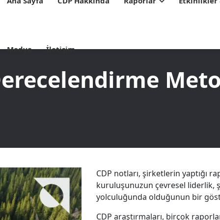
Ana Sayfa
CDP Hakkında
Raporlar
Etkinlikler
Medya
İletişim
Derecelendirme Meto
CDP notları, şirketlerin yaptığı ra
kuruluşunuzun çevresel liderlik, 
yolculuğunda olduğunun bir göst
CDP araştırmaları, birçok raporl