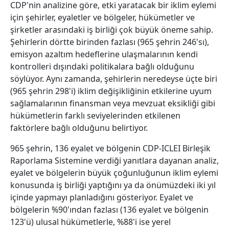
CDP'nin analizine göre, etki yaratacak bir iklim eylemi
için şehirler, eyaletler ve bölgeler, hükümetler ve
şirketler arasındaki iş birliği çok büyük öneme sahip.
Şehirlerin dörtte birinden fazlası (965 şehrin 246'sı),
emisyon azaltım hedeflerine ulaşmalarının kendi
kontrolleri dışındaki politikalara bağlı olduğunu
söylüyor. Aynı zamanda, şehirlerin neredeyse üçte biri
(965 şehrin 298'i) iklim değişikliğinin etkilerine uyum
sağlamalarının finansman veya mevzuat eksikliği gibi
hükümetlerin farklı seviyelerinden etkilenen
faktörlere bağlı olduğunu belirtiyor.
965 şehrin, 136 eyalet ve bölgenin CDP-ICLEI Birleşik
Raporlama Sistemine verdiği yanıtlara dayanan analiz,
eyalet ve bölgelerin büyük çoğunluğunun iklim eylemi
konusunda iş birliği yaptığını ya da önümüzdeki iki yıl
içinde yapmayı planladığını gösteriyor. Eyalet ve
bölgelerin %90'ından fazlası (136 eyalet ve bölgenin
123'ü) ulusal hükümetlerle, %88'i ise yerel