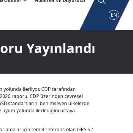
 & Ödüller
Haberler ve Duyurular
EN
oru Yayınlandı
m yolunda ilerliyor. CDP tarafından
 2026 raporu, CDP üzerinden çevresel
 ISSB standartlarını benimseyen ülkelerde
e uyum yolunda ilerlediğini ortaya
aporlamalar için temel referans olan IFRS S2