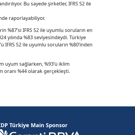
dırılıyor. Bu sayede şirketler, IFRS S2 ile
mde raporlayabiliyor.
rin %87’si IFRS S2 ile uyumlu soruların en
024 yılında %83 seviyesindeydi. Türkiye
3’ü IFRS S2 ile uyumlu soruların %80’inden
tam uyum sağlarken, %93’ü iklim
um oranı %44 olarak gerçekleşti.
CDP Türkiye Main Sponsor