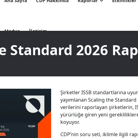
Ana Sayfa
CDP Hakkında
Raporlar
Etkinlikler
Medya
İletişim
e Standard 2026 Rap
Şirketler ISSB standartlarına uyu
yayımlanan Scaling the Standard
verilerini raporlayan şirketlerin,
yürürlüğe giren yeni gereklilikler
koyuyor.
CDP’nin soru seti, iklimle ilgili r